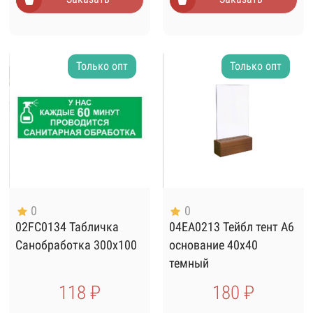
Только опт
Только опт
0
0
02FC0134 Табличка
04EA0213 Тейбл тент А6
Санобработка 300х100
основание 40х40
темный
118 ₽
180 ₽