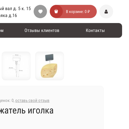
й вал д. 5 к. 15
В корзине:
0 ₽
аяка д.16
ом
Отзывы клиентов
Контакты
енок: 0,
оставь свой отзыв
жатель иголка