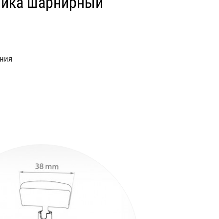
ника шарнирный
ния