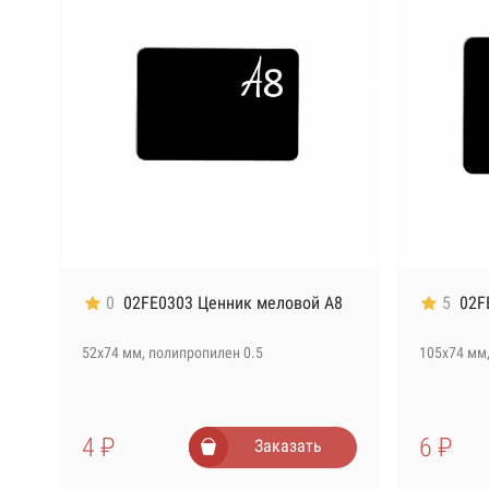
0
02FE0303 Ценник меловой А8
5
02F
52х74 мм, полипропилен 0.5
105х74 мм,
4 ₽
6 ₽
Заказать