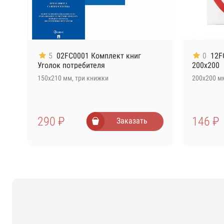
5
02FC0001 Комплект книг
0
12F
Уголок потребителя
200х200
150х210 мм, три книжки
200х200 мм
290 ₽
146 ₽
Заказать