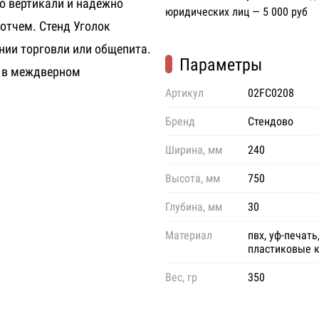
о вертикали и надежно
юридических лиц — 5 000 руб
отчем. Стенд Уголок
нии торговли или общепита.
Параметры
и в междверном
Артикул
02FC0208
Бренд
Стендово
Ширина, мм
240
Высота, мм
750
Глубина, мм
30
Материал
пвх, уф-печать
пластиковые 
Вес, гр
350