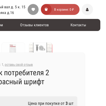
й вал д. 5 к. 15
В корзине:
0 ₽
аяка д.16
ом
Отзывы клиентов
Контакты
: 1,
оставь свой отзыв
к потребителя 2
красный шрифт
Цена при покупке от
3
шт