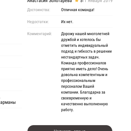
Анастасия Золотарева
5
11 Января 2019
Достоинства:
Отличная команда!
Недостатки:
Их нет.
Комментарий:
Дорожу нашей многолетней
дружбой и хотелось бы
отметить индивидуальный
подход и гибкость в решении
нестандартных задач.
Команда профессионалов
приятно иметь дело! Очень
довольна компетентным и
профессиональным
персоналом Вашей
компании. Благодарна за
,
своевременную и
карманы
качественно выполненную
работу.