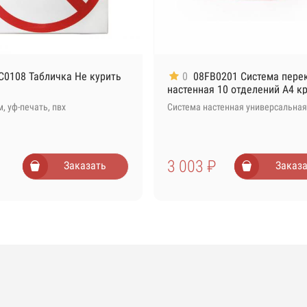
C0108 Табличка Не курить
0
08FB0201 Система пере
настенная 10 отделений А4 к
, уф-печать, пвх
Система настенная универсальная
3 003 ₽
Заказать
Заказа