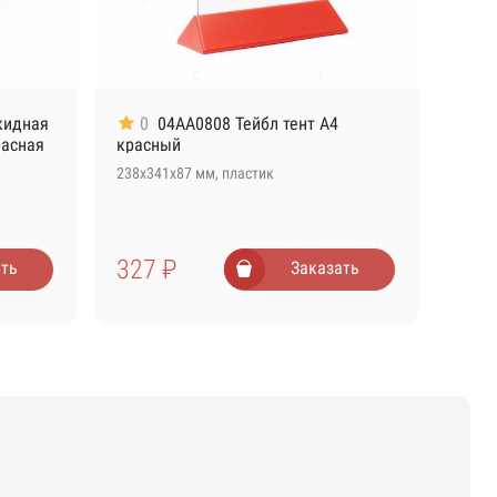
кидная
0
04AA0808 Тейбл тент А4
расная
красный
238х341х87 мм, пластик
327 ₽
ть
Заказать