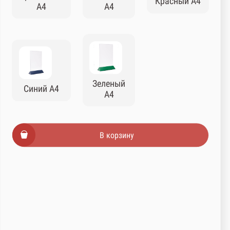
Красный А4
А4
А4
Зеленый
Синий А4
А4
В корзину