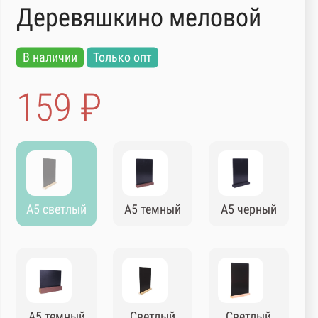
Деревяшкино меловой
В наличии
Только опт
159 ₽
А5 светлый
А5 темный
А5 черный
А5 темный
Светлый
Светлый