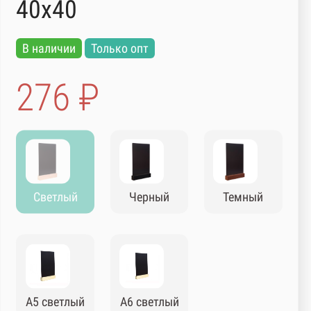
40х40
В наличии
Только опт
276 ₽
Светлый
Черный
Темный
А5 светлый
А6 светлый