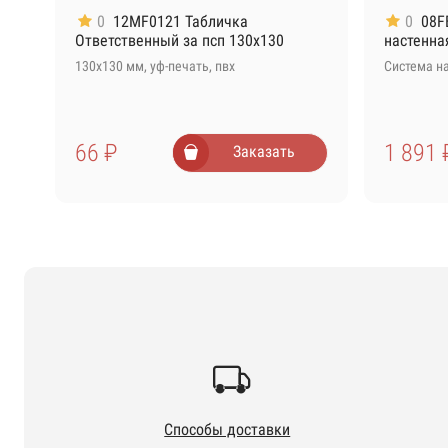
0
12MF0121 Табличка
0
08F
Ответственный за псп 130х130
настенна
130х130 мм, уф-печать, пвх
Система н
66 ₽
1 891 
Заказать
Способы доставки