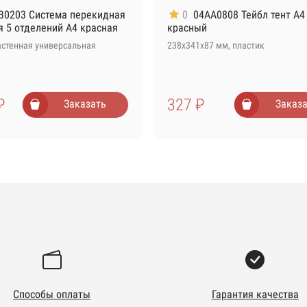
B0203 Система перекидная
0
04AA0808 Тейбл тент А4
я 5 отделений А4 красная
красный
астенная универсальная
238х341х87 мм, пластик
₽
327 ₽
Заказать
Заказа
Способы оплаты
Гарантия качества