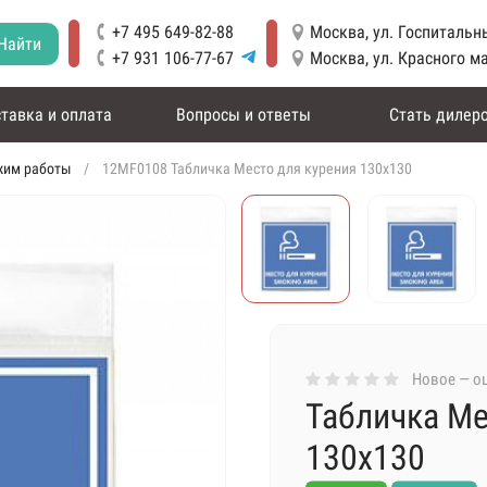
+7 495 649-82-88
Москва, ул. Госпитальны
Найти
+7 931 106-77-67
Москва, ул. Красного м
тавка и оплата
Вопросы и ответы
Стать дилер
жим работы
12MF0108 Табличка Место для курения 130х130
Новое — оц
Табличка Ме
130х130