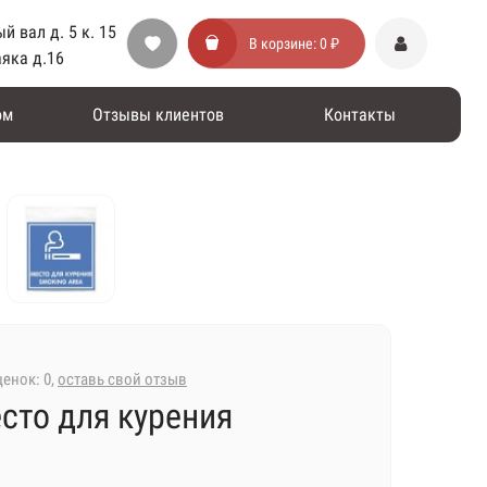
й вал д. 5 к. 15
В корзине:
0 ₽
аяка д.16
ом
Отзывы клиентов
Контакты
енок: 0,
оставь свой отзыв
сто для курения