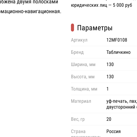
набжена двумя полосками
юридических лиц — 5 000 руб
ормационно-навигационная.
Параметры
Артикул
12MF0108
Бренд
Табличкино
Ширина, мм
130
Высота, мм
130
Толщина, мм
1
Материал
уф-печать, пвх
двусторонний 
Вес, гр
20
Страна
Россия