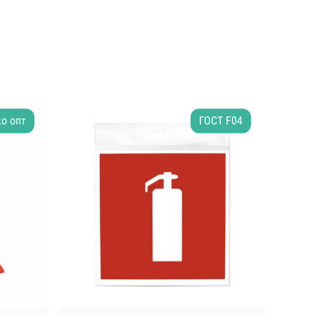
о опт
ГОСТ F04