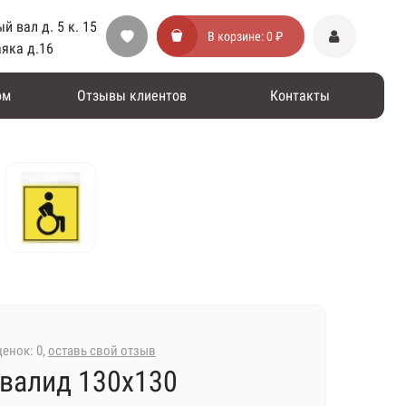
й вал д. 5 к. 15
В корзине:
0 ₽
аяка д.16
ом
Отзывы клиентов
Контакты
енок: 0,
оставь свой отзыв
валид 130х130