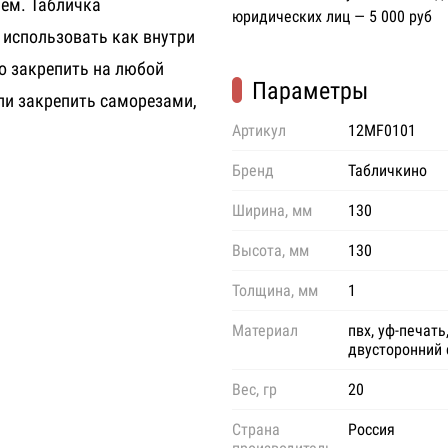
чем. Табличка
юридических лиц — 5 000 руб
использовать как внутри
о закрепить на любой
Параметры
ли закрепить саморезами,
Артикул
12MF0101
Бренд
Табличкино
Ширина, мм
130
Высота, мм
130
Толщина, мм
1
Материал
пвх, уф-печать
двусторонний 
Вес, гр
20
Страна
Россия