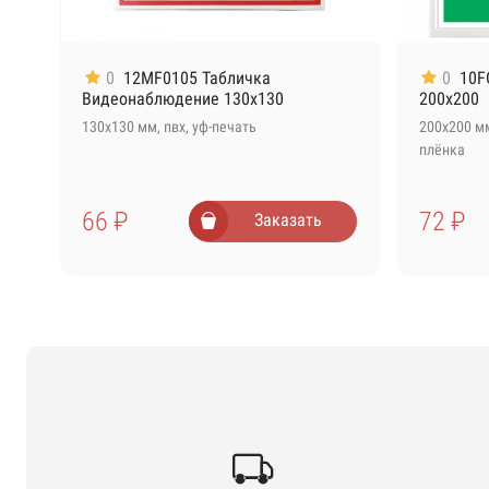
0
12MF0105 Табличка
0
10F
Видеонаблюдение 130х130
200х200
130х130 мм, пвх, уф-печать
200х200 м
плёнка
66 ₽
72 ₽
Заказать