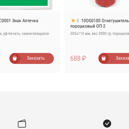
C0001 Знак Аптечка
0
10OG0100 Огнетушитель
порошковый ОП-2
м, уф-печать, самоклеящаяся
305х110 мм, вес 3000 гр, порошко
688 ₽
Заказать
Заказа