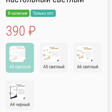
В наличии
Только опт
390 ₽
А4 светлый
А5 светлый
А6 светлый
А4 черный