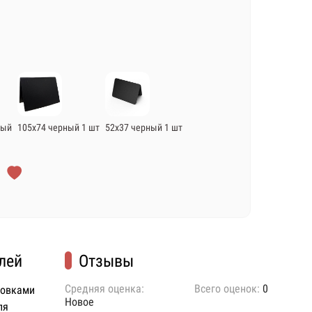
ный
105х74 черный 1 шт
52х37 черный 1 шт
лей
Отзывы
Средняя оценка:
Всего оценок:
0
ковками
Новое
ля