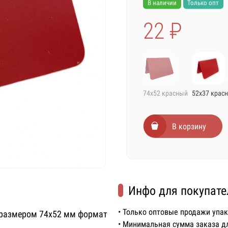
В наличии
Только опт
22 ₽
74х52 красный
52х37 крас
В корзину
Инфо для покупате
• Только оптовые продажи упа
 размером 74х52 мм формат
• Минимальная сумма заказа д