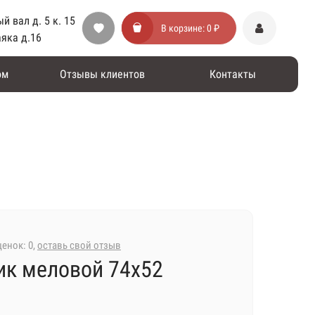
й вал д. 5 к. 15
В корзине:
0 ₽
аяка д.16
ом
Отзывы клиентов
Контакты
енок: 0,
оставь свой отзыв
ик меловой 74х52