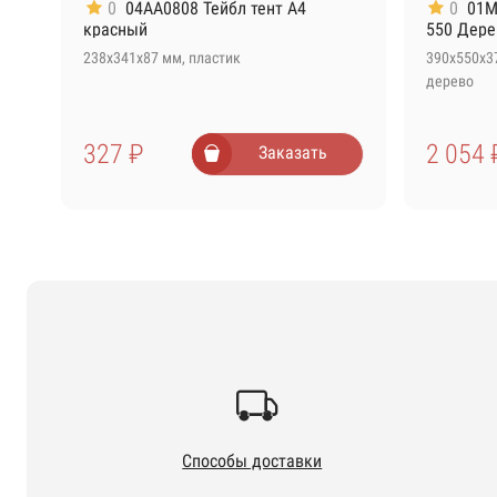
0
04AA0808 Тейбл тент А4
0
01M
красный
550 Дере
238х341х87 мм, пластик
390х550х3
дерево
327 ₽
2 054 
Заказать
Способы доставки