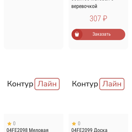
веревочкой
307 ₽
Заказать
0
0
04FE2098 Меловая
04FE2099 Доска