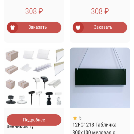
308 ₽
308 ₽
Заказать
Заказать
5
Держатели для
Подробнее
12FC1213 Табличка
ценников тут
300х100 меловая с