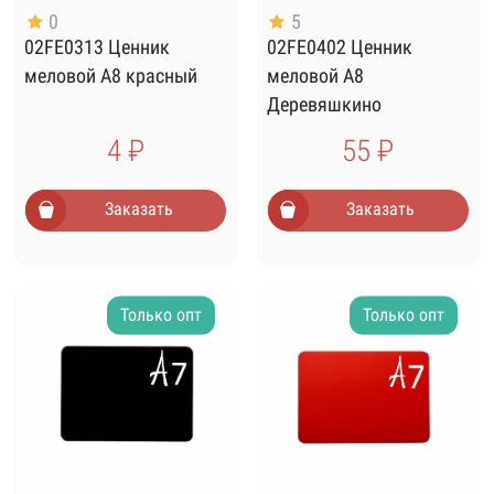
0
5
02FE0313 Ценник
02FE0402 Ценник
меловой А8 красный
меловой А8
Деревяшкино
4 ₽
55 ₽
Заказать
Заказать
Только опт
Только опт