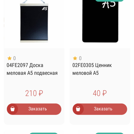
0
0
04FE2097 Доска
02FE0305 Ценник
меловая А5 подвесная
меловой А5
210 ₽
40 ₽
Заказать
Заказать