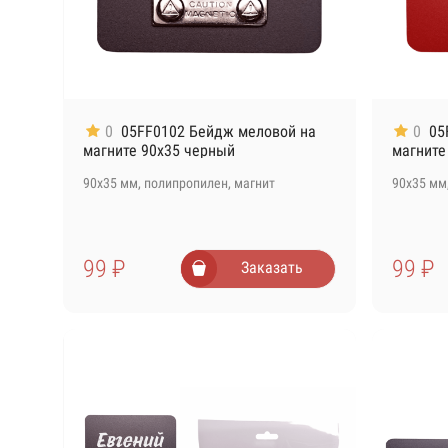
0
05FF0102 Бейдж меловой на
0
05
магните 90х35 черный
магните
90х35 мм, полипропилен, магнит
90х35 мм
99 ₽
99 ₽
Заказать