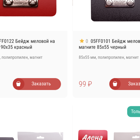
FF0122 Бейдж меловой на
0
05FF0101 Бейдж мелов
 90х35 красный
магните 85х55 черный
, полипропилен, магнит
85х55 мм, полипропилен, магнит
99 ₽
Заказать
Зака
Тол