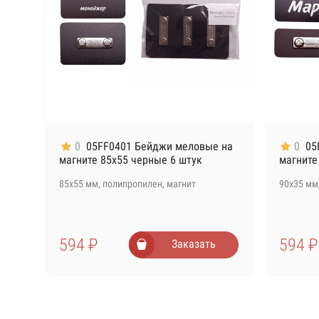
0
05FF0401 Бейджи меловые на
0
05
магните 85х55 черные 6 штук
магните
85х55 мм, полипропилен, магнит
90х35 мм
594 ₽
594 ₽
Заказать