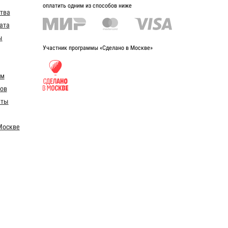
оплатить одним из способов ниже
ства
ата
ы
Участник программы «Сделано в Москве»
ом
ов
еты
Москве