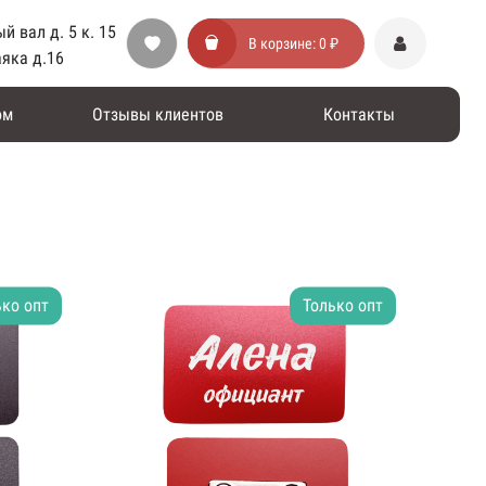
й вал д. 5 к. 15
В корзине:
0 ₽
аяка д.16
ом
Отзывы клиентов
Контакты
ько опт
Только опт