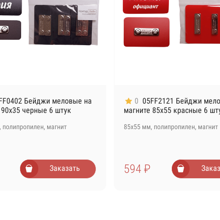
FF0402 Бейджи меловые на
0
05FF2121 Бейджи мел
 90х35 черные 6 штук
магните 85х55 красные 6 шт
, полипропилен, магнит
85х55 мм, полипропилен, магнит
594 ₽
Заказать
Зака