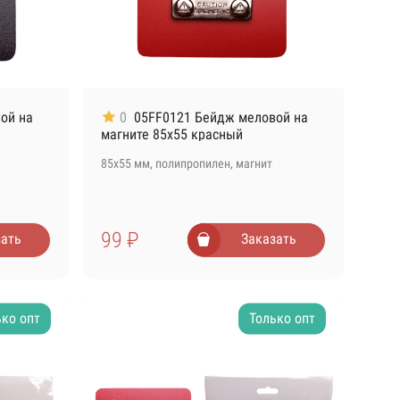
ой на
0
05FF0121 Бейдж меловой на
магните 85х55 красный
85х55 мм, полипропилен, магнит
99 ₽
зать
Заказать
ько опт
Только опт