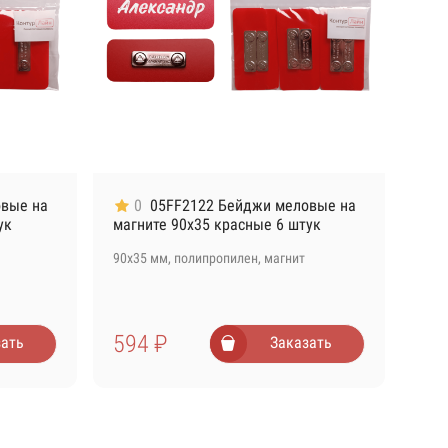
овые на
0
05FF2122 Бейджи меловые на
ук
магните 90х35 красные 6 штук
90х35 мм, полипропилен, магнит
594 ₽
зать
Заказать