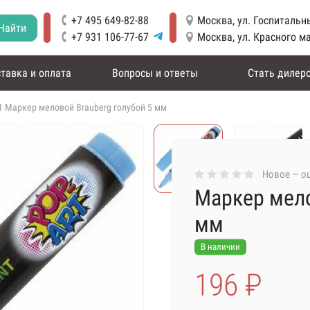
+7 495 649-82-88
Москва, ул. Госпитальны
Найти
+7 931 106-77-67
Москва, ул. Красного м
тавка и оплата
Вопросы и ответы
Стать дилер
 Маркер меловой Brauberg голубой 5 мм
Новое — оц
Маркер мело
мм
В наличии
196 ₽