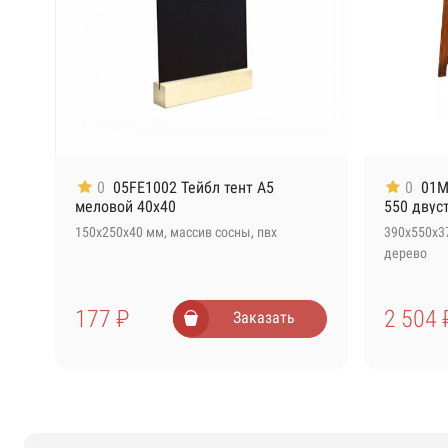
0
05FE1002 Тейбл тент А5
0
01M
меловой 40х40
550 двус
150х250х40 мм, массив сосны, пвх
390х550х3
дерево
177 ₽
2 504 
Заказать