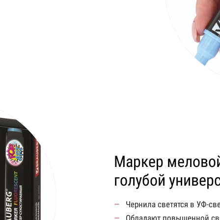
Маркер меловой
голубой универ
Чернила светятся в УФ-св
Обладают повышенной св