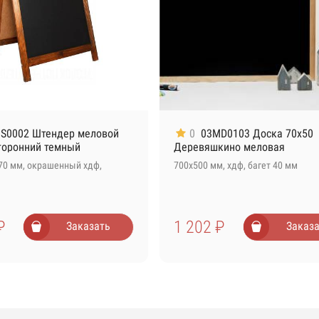
S0002 Штендер меловой
0
03MD0103 Доска 70х50
торонний темный
Деревяшкино меловая
70 мм, окрашенный хдф,
700х500 мм, хдф, багет 40 мм
₽
1 202 ₽
Заказать
Заказа