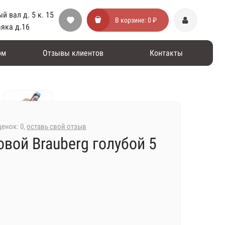
й вал д. 5 к. 15
В корзине:
0 ₽
аяка д.16
ом
Отзывы клиентов
Контакты
енок: 0,
оставь свой отзыв
вой Brauberg голубой 5