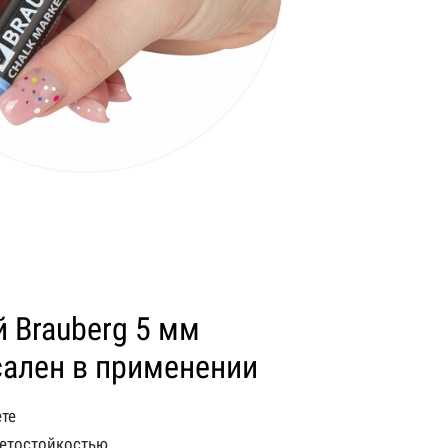
 Brauberg 5 мм
сален в применении
ете
етостойкостью,