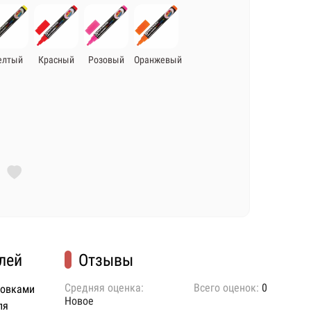
елтый
Красный
Розовый
Оранжевый
лей
Отзывы
Средняя оценка:
Всего оценок:
0
ковками
Новое
ля