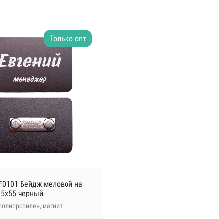
Только опт
F0101 Бейдж меловой на
85х55 черный
полипропилен, магнит