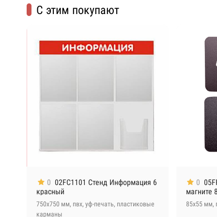
С этим покупают
0
02FC1101 Стенд Информация 6
0
05F
красный
магните 
750х750 мм, пвх, уф-печать, пластиковые
85х55 мм, 
Алюминиевая рамка с подвесом
карманы
+ 2 590 ₽