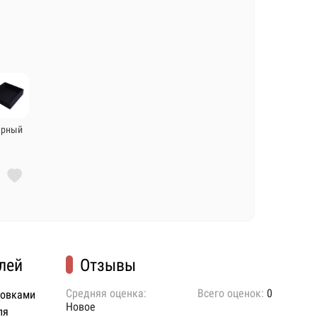
ерный
лей
Отзывы
Средняя оценка:
Всего оценок:
0
ковками
Новое
ля