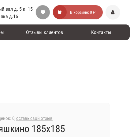
й вал д. 5 к. 15
В корзине:
0 ₽
аяка д.16
ом
Отзывы клиентов
Контакты
енок: 0,
оставь свой отзыв
яшкино 185х185