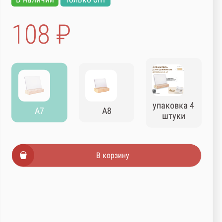
108 ₽
упаковка 4
А7
А8
штуки
В корзину