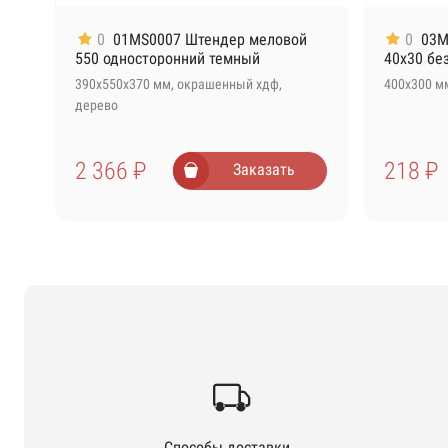
0
01MS0007 Штендер меловой
0
03M
550 односторонний темный
40х30 бе
390х550х370 мм, окрашенный хдф,
400х300 м
дерево
2 366 ₽
218 ₽
Заказать
Способы доставки