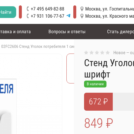
+7 495 649-82-88
Москва, ул. Госпитальны
Найти
+7 931 106-77-67
Москва, ул. Красного м
тавка и оплата
Вопросы и ответы
Стать дилер
02FC2606 Стенд Уголок потребителя 1 синий шрифт
Новое — оц
Стенд Уголо
шрифт
В наличии
672 ₽
849 ₽