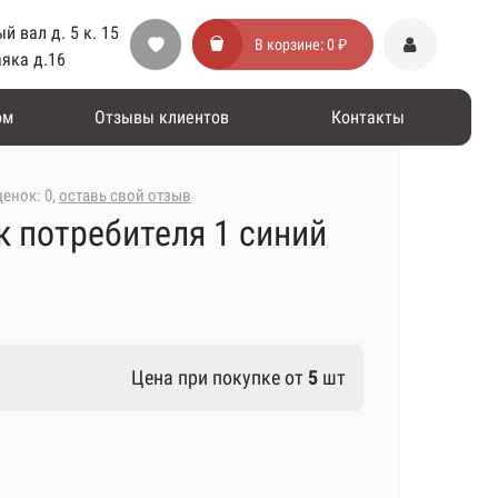
й вал д. 5 к. 15
В корзине:
0 ₽
аяка д.16
ом
Отзывы клиентов
Контакты
енок: 0,
оставь свой отзыв
к потребителя 1 синий
Цена при покупке от
5
шт