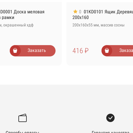
D0001 Доска меловая
0
01KD0101 Ящик Деревя
з рамки
200х160
м, окрашенный хдф
200х160х55 мм, массив сосны
416 ₽
Заказать
Заказа
Способы оплаты
Гарантия качества