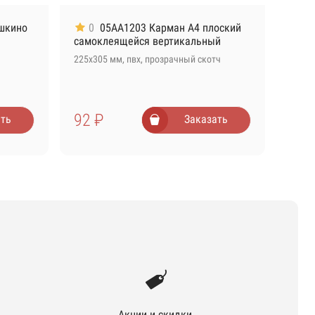
шкино
0
05AA1203 Карман А4 плоский
самоклеящейся вертикальный
225х305 мм, пвх, прозрачный скотч
92 ₽
ть
Заказать
Акции и скидки