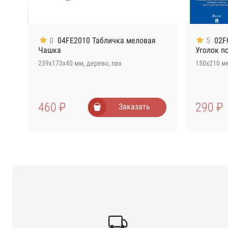
0
04FE2010 Табличка меловая
5
02F
Чашка
Уголок п
239х173х40 мм, дерево, пвх
150х210 м
460 ₽
290 ₽
Заказать