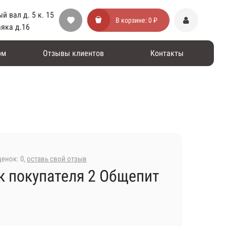
й вал д. 5 к. 15
В корзине:
0 ₽
аяка д.16
ом
Отзывы клиентов
Контакты
енок: 0,
оставь свой отзыв
к покупателя 2 Общепит