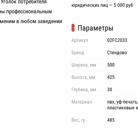
 Уголок потребителя
юридических лиц — 5 000 руб
ены профессиональным
рименим в любом заведении
Параметры
Артикул
02FC2033
Бренд
Стендово
Ширина, мм
500
Высота, мм
425
Глубина, мм
30
Материал
пвх, уф-печать
пластиковые 
Вес, гр
485