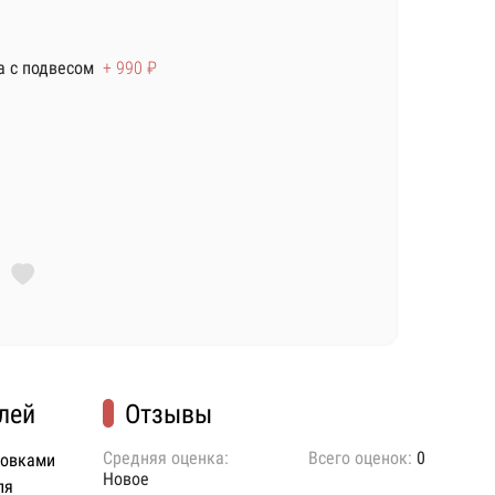
 с подвесом
+ 990 ₽
лей
Отзывы
Средняя оценка:
Всего оценок:
0
ковками
Новое
ля