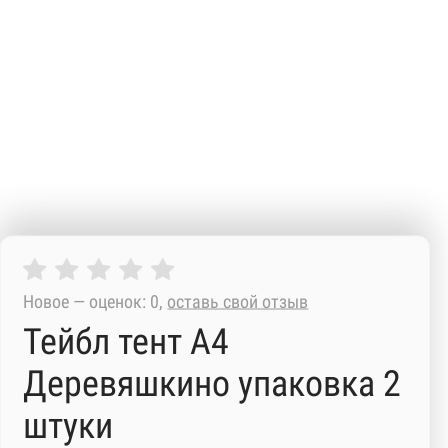
Новое — оценок: 0,
оставь свой отзыв
Тейбл тент А4
Деревяшкино упаковка 2
штуки