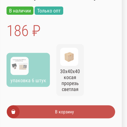
В наличии
Только опт
186 ₽
30х40х40
косая
упаковка 6 штук
прорезь
светлая
В корзину