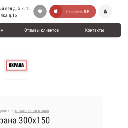
й вал д. 5 к. 15
В корзине:
0 ₽
аяка д.16
ом
Отзывы клиентов
Контакты
енок: 0,
оставь свой отзыв
рана 300х150