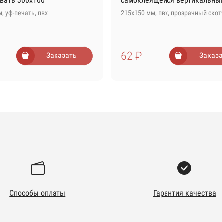
вать 300х100
самоклеящейся вертикальны
, уф-печать, пвх
215х150 мм, пвх, прозрачный скот
62 ₽
Заказать
Заказа
Способы оплаты
Гарантия качества