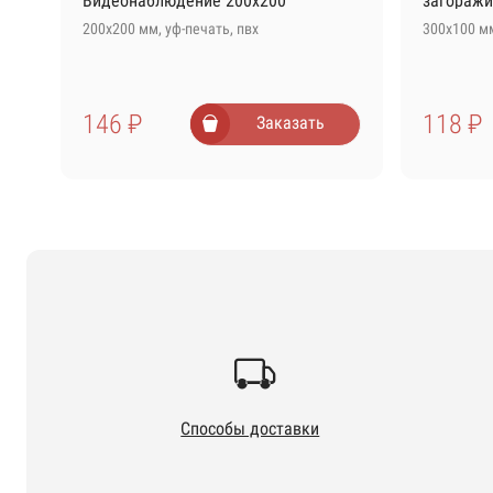
Видеонаблюдение 200х200
загоражи
200х200 мм, уф-печать, пвх
300х100 мм
146 ₽
118 ₽
Заказать
Способы доставки