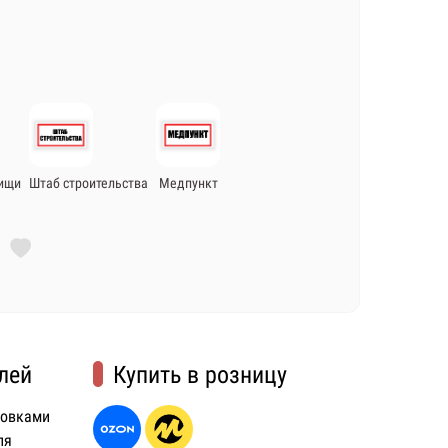
пищи
Штаб строительства
Медпункт
лей
Купить в розницу
ковками
ля