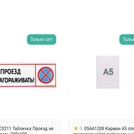
Только опт
Тольк
C0211 Табличка Проезд не
0
05AA1208 Карман А5 пл