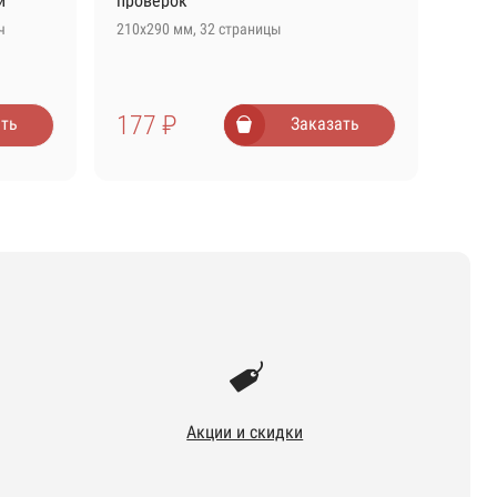
й
проверок
ч
210х290 мм, 32 страницы
177 ₽
ть
Заказать
Акции и скидки