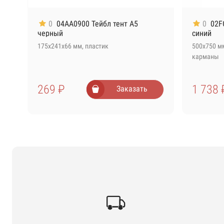
0
04AA0900 Тейбл тент А5
0
02F
черный
синий
175х241х66 мм, пластик
500х750 мм
Алюм
карманы
+ 2 
269 ₽
1 738 
Заказать