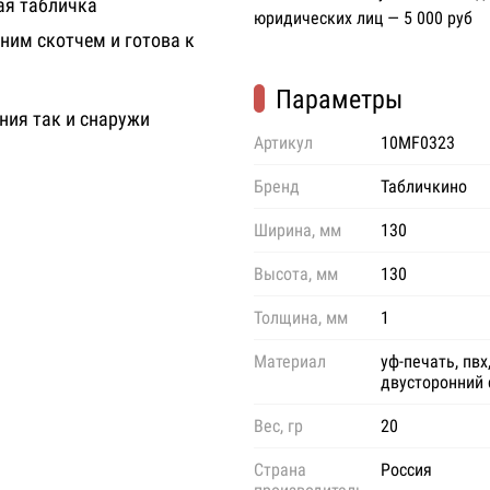
ая табличка
юридических лиц — 5 000 руб
им скотчем и готова к
Параметры
ния так и снаружи
Артикул
10MF0323
Бренд
Табличкино
Ширина, мм
130
Высота, мм
130
Толщина, мм
1
Материал
уф-печать, пвх
двусторонний 
Вес, гр
20
Страна
Россия