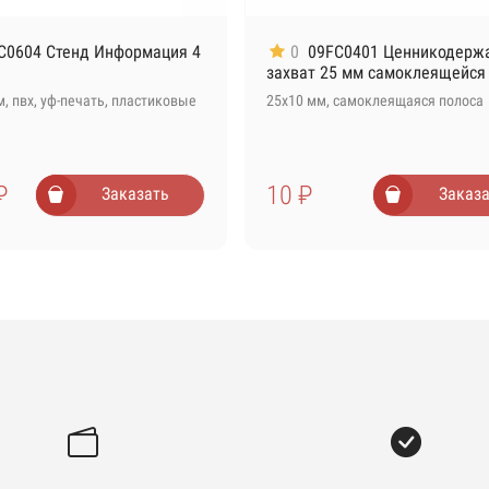
C0604 Стенд Информация 4
0
09FC0401 Ценникодерж
захват 25 мм самоклеящейся
, пвх, уф-печать, пластиковые
25х10 мм, самоклеящаяся полоса
иниевая рамка с подвесом
590 ₽
₽
10 ₽
Заказать
Заказа