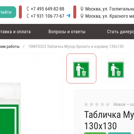
+7 495 649-82-88
Москва, ул. Госпитальны
Найти
+7 931 106-77-67
Москва, ул. Красного м
тавка и оплата
Вопросы и ответы
Стать дилер
жим работы
10MF0323 Табличка Мусор бросать в корзину 130х130
Новое — оц
Табличка Му
130х130