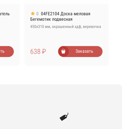
атель
0
04FE2104 Доска меловая
Бегемотик подвесная
450х310 мм, окрашенный хдф, веревочка
638 ₽
ть
Заказать