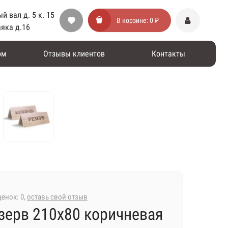
й вал д. 5 к. 15
В корзине:
0 ₽
аяка д.16
ом
Отзывы клиентов
Контакты
енок: 0,
оставь свой отзыв
зерв 210х80 коричневая