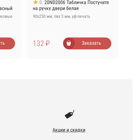
0
20ND2006 Табличка Постучите
расный
на ручку двери белая
тиковые
90х250 мм, пвх 3 мм, уф-печать
132 ₽
ть
Заказать
Акции и скидки