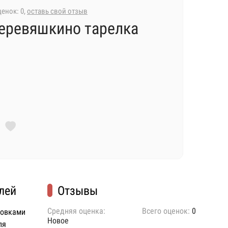
енок: 0,
оставь свой отзыв
еревяшкино тарелка
лей
Отзывы
Средняя оценка:
Всего оценок:
0
ковками
Новое
ля