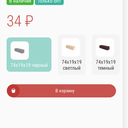
В наличии
Только опт
34 ₽
74х19х19
74х19х19
74х19х19 черный
светлый
темный
В корзину