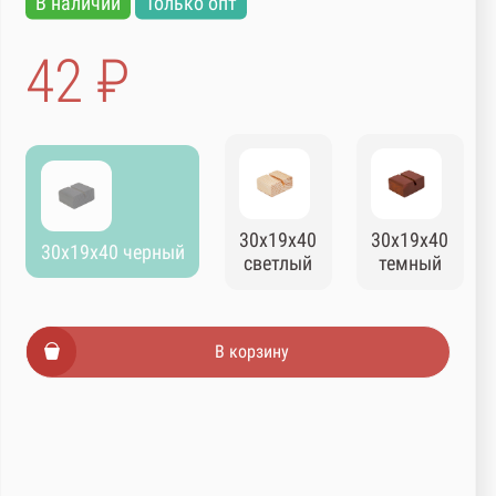
В наличии
Только опт
42 ₽
30х19х40
30х19х40
30х19х40 черный
светлый
темный
В корзину