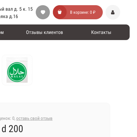
й вал д. 5 к. 15
В корзине:
0 ₽
аяка д.16
ом
Отзывы клиентов
Контакты
енок: 0,
оставь свой отзыв
 d 200