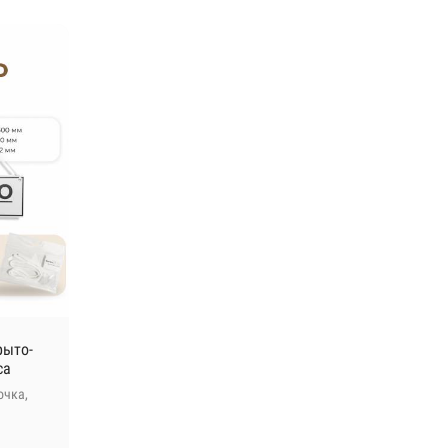
рыто-
са
очка,