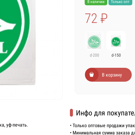
В наличии
Только опт
72 ₽
d-200
d-150
В корзину
Инфо для покупате
а, уф-печать.
• Только оптовые продажи упа
• Минимальная сумма заказа д