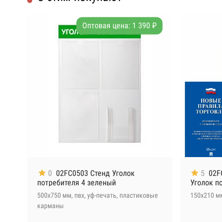
Оптовая цена: 1 390 ₽
0
02FC0503 Стенд Уголок
5
02F
потребителя 4 зеленый
Уголок п
500х750 мм, пвх, уф-печать, пластиковые
150х210 м
Алюминиевая рамка с подвесом
карманы
+ 2 590 ₽