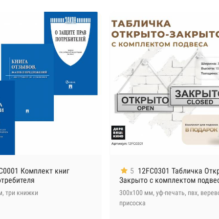
C0001 Комплект книг
5
12FC0301 Табличка Отк
отребителя
Закрыто с комплектом подве
м, три книжки
300х100 мм, уф-печать, пвх, верев
присоска