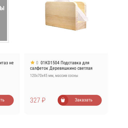
итаз не
0
01KD1504 Подставка для
салфеток Деревяшкино светлая
120х70х45 мм, массив сосны
327 ₽
ть
Заказать