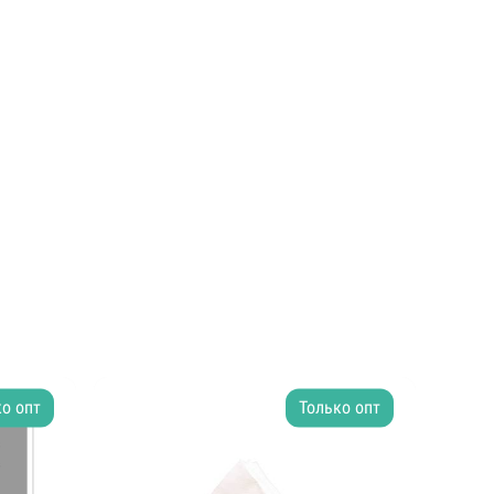
о опт
Только опт