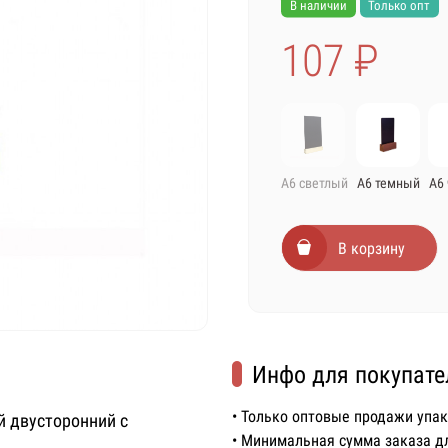
В наличии
Только опт
107 ₽
А6 светлый
А6 темный
А6
В корзину
Инфо для покупате
• Только оптовые продажи упа
й двусторонний с
• Минимальная сумма заказа д