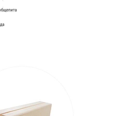
общепита
ода