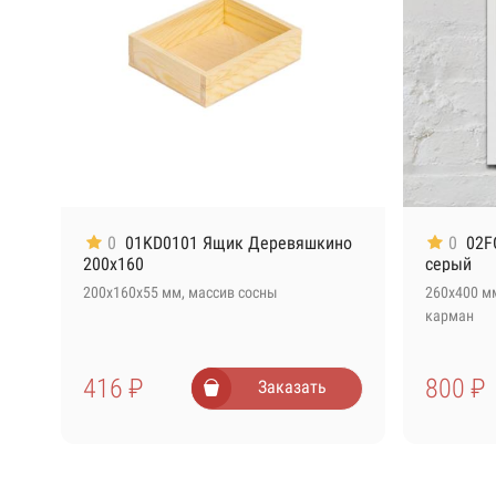
0
01KD0101 Ящик Деревяшкино
0
02F
200х160
серый
200х160х55 мм, массив сосны
260х400 мм
карман
416 ₽
800 ₽
Заказать