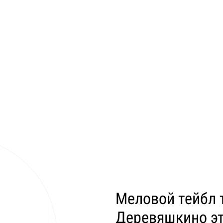
Меловой тейбл 
Деревяшкино э