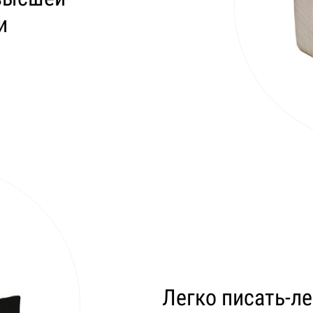
и
Легко писать-ле