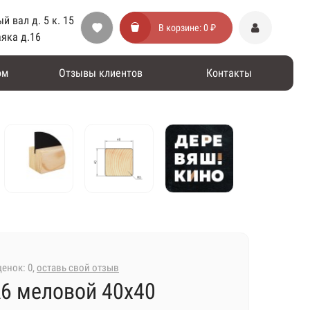
й вал д. 5 к. 15
В корзине:
0 ₽
аяка д.16
ом
Отзывы клиентов
Контакты
енок: 0,
оставь свой отзыв
А6 меловой 40х40