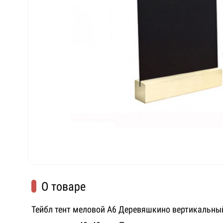
О товаре
Тейбл тент меловой А6 Деревяшкино вертикальны