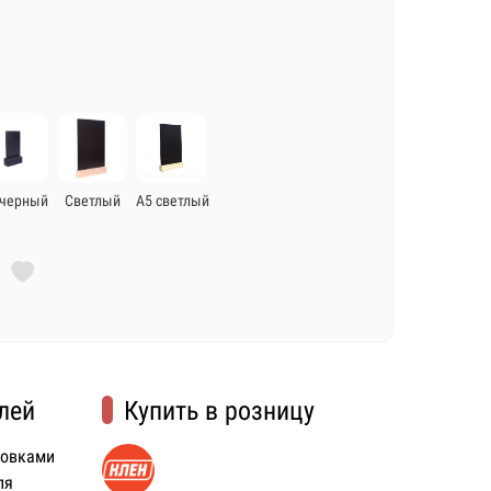
 черный
Светлый
А5 светлый
лей
Купить в розницу
ковками
ля