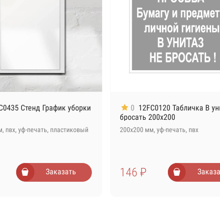
C0435 Стенд График уборки
0
12FC0120 Табличка В ун
бросать 200х200
, пвх, уф-печать, пластиковый
200х200 мм, уф-печать, пвх
146 ₽
Заказать
Заказа