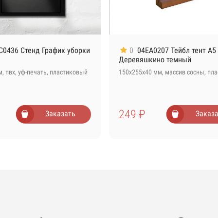
C0436 Стенд График уборки
0
04EA0207 Тейбл тент А5
Деревяшкино темный
, пвх, уф-печать, пластиковый
150х255х40 мм, массив сосны, пла
249 ₽
Заказать
Заказа