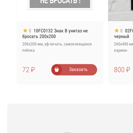
0
10FC0132 Знак В унитаз не
0
02F
бросать 200х200
черный
200х200 мм, уф-печать, самоклеящаяся
260х400 мм
плёнка
карман
72 ₽
800 ₽
Заказать