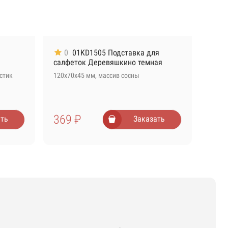
0
01KD1505 Подставка для
салфеток Деревяшкино темная
стик
120х70х45 мм, массив сосны
369 ₽
ть
Заказать