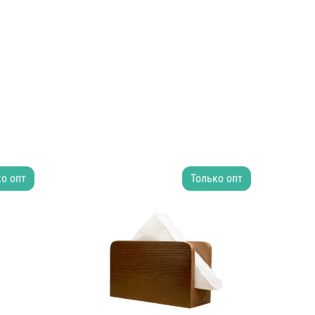
о опт
Только опт