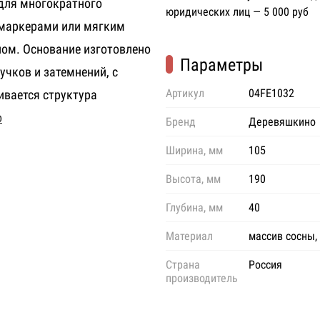
 для многократного
юридических лиц — 5 000 руб
маркерами или мягким
ом. Основание изготовлено
Параметры
учков и затемнений, с
Артикул
04FE1032
ивается структура
о
Бренд
Деревяшкино
Ширина, мм
105
Высота, мм
190
Глубина, мм
40
Материал
массив сосны,
Страна
Россия
производитель