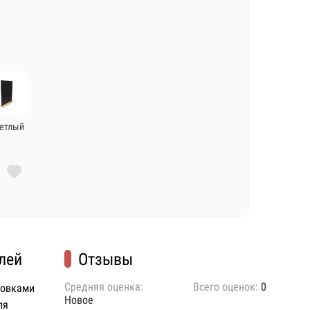
етлый
лей
Отзывы
Средняя оценка:
Всего оценок:
0
ковками
Новое
ля