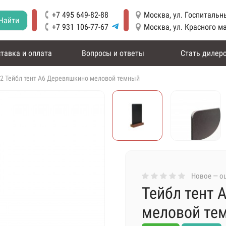
+7 495 649-82-88
Москва, ул. Госпитальны
Найти
+7 931 106-77-67
Москва, ул. Красного м
тавка и оплата
Вопросы и ответы
Стать дилер
2 Тейбл тент А6 Деревяшкино меловой темный
Новое — оц
Тейбл тент 
меловой те