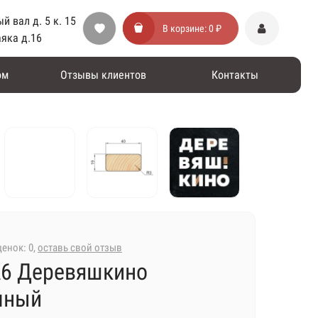
й вал д. 5 к. 15
В корзине:
0 ₽
аяка д.16
ом
Отзывы клиентов
Контакты
енок: 0,
оставь свой отзыв
А6 Деревяшкино
мный