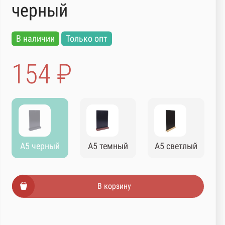
черный
В наличии
Только опт
154 ₽
А5 черный
А5 темный
А5 светлый
В корзину