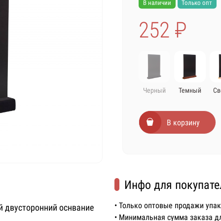
В наличии
Только опт
252 ₽
Черный
Темный
Св
В корзину
Инфо для покупате
• Только оптовые продажи упа
й двусторонний оснвание
• Минимальная сумма заказа д