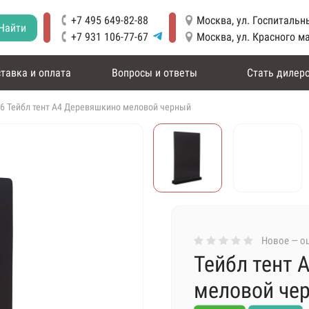
+7 495 649-82-88
Москва, ул. Госпитальны
Найти
+7 931 106-77-67
Москва, ул. Красного м
тавка и оплата
Вопросы и ответы
Стать дилер
6 Тейбл тент А4 Деревяшкино меловой черный
Новое — оц
Тейбл тент 
меловой че