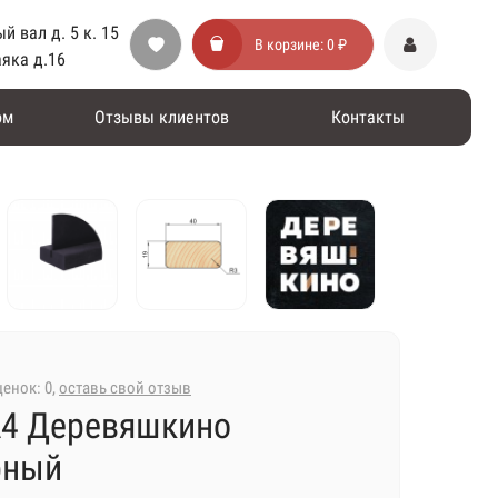
й вал д. 5 к. 15
В корзине:
0 ₽
аяка д.16
ом
Отзывы клиентов
Контакты
енок: 0,
оставь свой отзыв
А4 Деревяшкино
рный