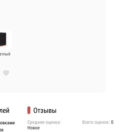
етлый
лей
Отзывы
Средняя оценка:
Всего оценок:
0
ковками
Новое
ля