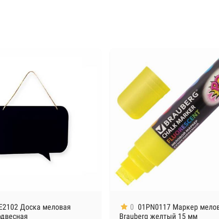
E2102 Доска меловая
0
01PN0117 Маркер мело
одвесная
Brauberg желтый 15 мм