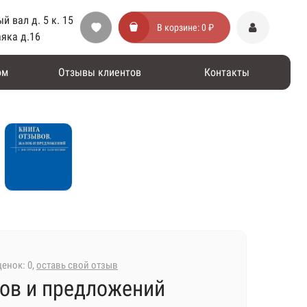
й вал д. 5 к. 15
В корзине:
0 ₽
аяка д.16
ом
Отзывы клиентов
Контакты
енок: 0,
оставь свой отзыв
ов и предложений